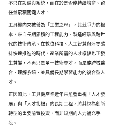
產業行事曆
不只在設備與系統，而在於是否能持續培育、留
任並累積關鍵人才。
展覽行事曆
工具機向來被譽為「工業之母」，其競爭力的根
課程&活動行事曆
本，來自長期累積的工程能力、製造經驗與跨世
聯絡我們
代的技術傳承。在數位科技、人工智慧與淨零碳
排快速推進的時代，產業所需的人才樣貌也正發
聯絡表單
生質變，不再只是單一技術專才，而是能跨域整
廣告刊登
合、理解系統、並具備長期學習能力的複合型人
才。
會員登入
註冊
正因如此，工具機產業近年來愈發重視「人才發
展」與「人才扎根」的長期工程，將其視為創新
轉型的重要前置投資，而非短期的人力補充手
EN
繁中
段。