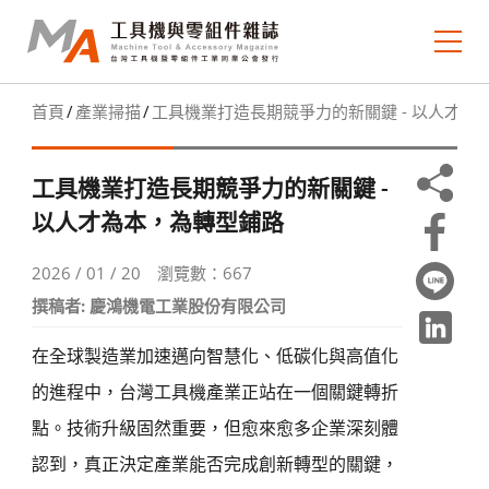
首頁
產業掃描
工具機業打造長期競爭力的新關鍵 - 以人才為
關於MA
歷期電子報
工具機業打造長期競爭力的新關鍵 -
以人才為本，為轉型鋪路
期刊典藏
2026 / 01 / 20
瀏覽數：667
MA 焦點
撰稿者: 慶鴻機電工業股份有限公司
市場瞭望
在全球製造業加速邁向智慧化、低碳化與高值化
技術趨勢
的進程中，台灣工具機產業正站在一個關鍵轉折
點。技術升級固然重要，但愈來愈多企業深刻體
產業掃描
認到，真正決定產業能否完成創新轉型的關鍵，