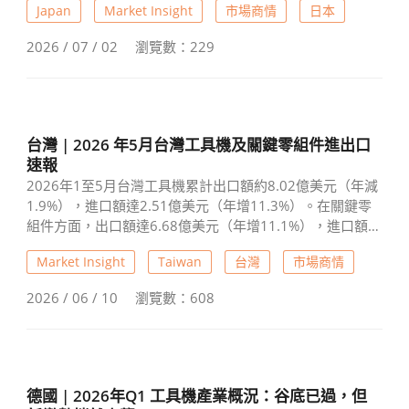
Japan
Market Insight
市場商情
日本
66.1%最為亮眼。JMTBA預期，在政策支持及AI、機器人投
資帶動下，設備需求將持續成長，但須留意通膨對資本支
2026 / 07 / 02
瀏覽數：229
出的影響。
台灣 | 2026 年5月台灣工具機及關鍵零組件進出口
速報
2026年1至5月台灣工具機累計出口額約8.02億美元（年減
1.9%），進口額達2.51億美元（年增11.3%）。在關鍵零
組件方面，出口額達6.68億美元（年增11.1%），進口額約
9,658萬美元（年增24.4%）。不論工具機或關鍵零組件，
Market Insight
Taiwan
台灣
市場商情
主要出口市場均以中國（含香港）及美國為主，進口則以
日本和中國為大宗。整體數據反映出工具機整機出口微幅
2026 / 06 / 10
瀏覽數：608
修正，但進口需求與關鍵零組件雙向貿易均呈現顯著成
長。
德國 | 2026年Q1 工具機產業概況：谷底已過，但