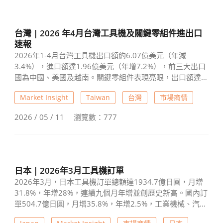
台灣 | 2026 年4月台灣工具機及關鍵零組件進出口
速報
2026年1-4月台灣工具機出口額約6.07億美元（年減
3.4%），進口額達1.96億美元（年增7.2%），前三大出口
國為中國、美國及越南。關鍵零組件表現亮眼，出口額達
5.15億美元（年增11.9%），進口額為7,478萬美元（年增
Market Insight
Taiwan
台灣
市場商情
24.5%），顯示零組件市場需求持續回升。
2026 / 05 / 11
瀏覽數：777
日本 | 2026年3月工具機訂單
2026年3月，日本工具機訂單總額達1934.7億日圓，月增
31.8%，年增28%，連續九個月年增並創歷史新高。國內訂
單504.7億日圓，月增35.8%，年增2.5%，工業機械、汽
車、精密機械及航空造船均成長。海外訂單1430億日圓，