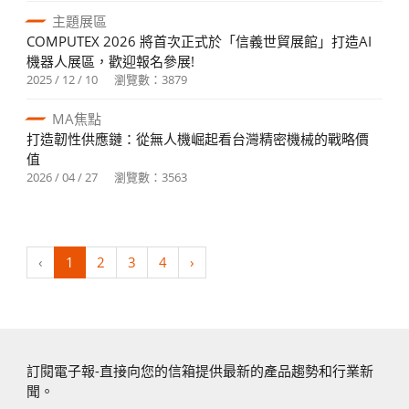
主題展區
COMPUTEX 2026 將首次正式於「信義世貿展館」打造AI
機器人展區，歡迎報名參展!
2025 / 12 / 10
瀏覽數：3879
MA焦點
打造韌性供應鏈：從無人機崛起看台灣精密機械的戰略價
值
2026 / 04 / 27
瀏覽數：3563
‹
1
2
3
4
›
訂閱電子報-直接向您的信箱提供最新的產品趨勢和行業新
聞。