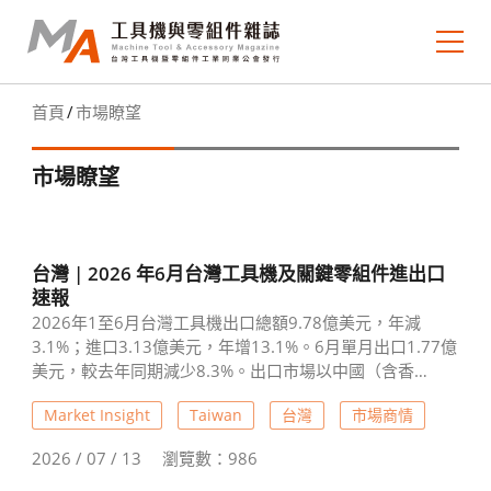
首頁
市場瞭望
關於MA
市場瞭望
歷期電子報
期刊典藏
台灣 | 2026 年6月台灣工具機及關鍵零組件進出口
MA 焦點
速報
2026年1至6月台灣工具機出口總額9.78億美元，年減
市場瞭望
3.1%；進口3.13億美元，年增13.1%。6月單月出口1.77億
美元，較去年同期減少8.3%。出口市場以中國（含香
技術趨勢
港）、美國及印度為主。另一方面，工具機關鍵零組件表
Market Insight
Taiwan
台灣
市場商情
現亮眼，上半年出口8.14億美元、年增11.4%，進口1.22
億美元、年增28.2%，反映零組件競爭力持續提升，但整體
產業掃描
2026 / 07 / 13
瀏覽數：986
工具機市場復甦力道仍顯分歧。