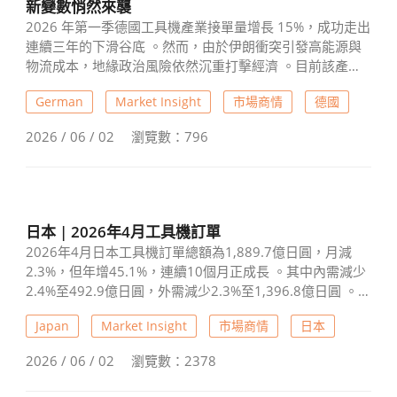
新變數悄然來襲
2026 年第一季德國工具機產業接單量增長 15%，成功走出
連續三年的下滑谷底 。然而，由於伊朗衝突引發高能源與
物流成本，地緣政治風險依然沉重打擊經濟 。目前該產業
產量下滑 11% ，亞洲市場因中國需求驟降 32% 而跌幅最
German
Market Insight
市場商情
德國
深 ，美國則逆勢成長 8% 。整體而言，本土投資動能依舊
不足 ，企業產能利用率降至 73% ，導致 3 月就業人數同比
2026 / 06 / 02
瀏覽數：796
減少近 9% ，新一波變數仍讓市場抱持觀望態度 。
日本 | 2026年4月工具機訂單
2026年4月日本工具機訂單總額為1,889.7億日圓，月減
2.3%，但年增45.1%，連續10個月正成長 。其中內需減少
2.4%至492.9億日圓，外需減少2.3%至1,396.8億日圓 。
整體需求仍維持高檔，AI與機器人領域需求強勁 。
Japan
Market Insight
市場商情
日本
2026 / 06 / 02
瀏覽數：2378