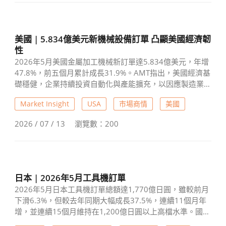
產業行事曆
展覽行事曆
美國 | 5.834億美元新機械設備訂單 凸顯美國經濟韌
性
課程&活動行事曆
2026年5月美國金屬加工機械新訂單達5.834億美元，年增
47.8%，前五個月累計成長31.9%。AMT指出，美國經濟基
聯絡我們
礎穩健，企業持續投資自動化與產能擴充，以因應製造業
人力短缺及市場需求成長。航太產業與資料中心建設帶動
聯絡表單
Market Insight
USA
市場商情
美國
設備採購增加，工業機械業訂單更創2017年以來新高。隨
著IMTS展會臨近，下半年設備需求仍有進一步成長空間。
2026 / 07 / 13
瀏覽數：200
廣告刊登
會員登入
註冊
日本 | 2026年5月工具機訂單
2026年5月日本工具機訂單總額達1,770億日圓，雖較前月
下滑6.3%，但較去年同期大幅成長37.5%，連續11個月年
EN
繁中
增，並連續15個月維持在1,200億日圓以上高檔水準。國內
與海外需求雖同步回落，但仍具韌性，其中亞洲市場年增