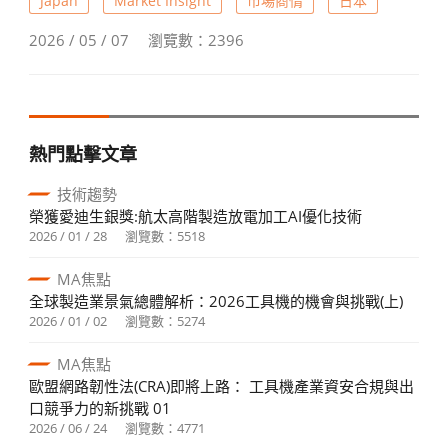
Japan
Market Insight
市場商情
日本
月增30.5%，年增40.4%，亞洲、歐洲、北美均顯著增加，
顯示需求強勁。
2026 / 05 / 07
瀏覽數：2396
熱門點擊文章
技術趨勢
榮獲愛迪生銀獎:航太高階製造放電加工AI優化技術
2026 / 01 / 28
瀏覽數：5518
MA焦點
全球製造業景氣總體解析：2026工具機的機會與挑戰(上)
2026 / 01 / 02
瀏覽數：5274
MA焦點
歐盟網路韌性法(CRA)即將上路： 工具機產業資安合規與出
口競爭力的新挑戰 01
2026 / 06 / 24
瀏覽數：4771