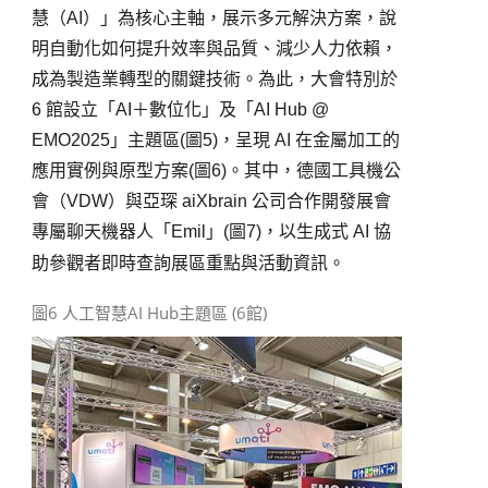
慧（
AI
）」為核心主軸，展示多元解決方案，說
明自動化如何提升效率與品質、減少人力依賴，
成為製造業轉型的關鍵技術。為此，大會特別於
6
館設立「
AI
＋數位化」及「
AI Hub @
EMO2025
」主題區
(
圖
5
)
，呈現
AI
在金屬加工的
應用實例與原型方案
(
圖
6
)
。其中，德國工具機公
會（
VDW
）與亞琛
aiXbrain
公司合作開發展會
專屬聊天機器人「
Emil
」
(
圖
7
)
，以生成式
AI
協
助參觀者即時查詢展區重點與活動資訊。
圖6 人工智慧AI Hub主題區 (6館)