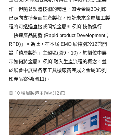
作，但隨著製造技術的精進，如今金屬
3D
列印
已走向支持全面生產製程，預計未來金屬加工製
程將可透過直接或間接金屬
3D
列印技術進行
「快速產品開發
(Rapid product Development
；
RPD)
」。為此，在本屆
EMO
展特別於
12
館開
設「積層製造」主題區
(
圖
9
、
10)
，於攤位中展
示如何將金屬
3D
列印融入生產流程的概念。並
於展會中展是各家工具機廠商完成之金屬
3D
列
印產品案例
(
圖
11)
。
圖 10 積層製造主題區(12館)