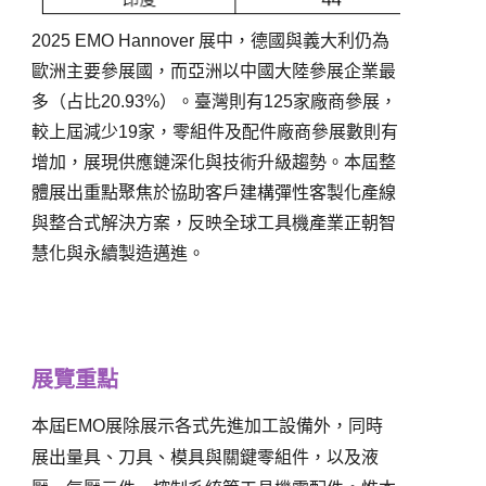
2025 EMO Hannover
展中，德國與義大利仍為
歐洲主要參展國，而亞洲以中國大陸參展企業最
多（占比
20.93%
）。臺灣則有
125
家廠商參展，
較上屆減少
19
家，零組件及配件廠商參展數則有
增加，展現供應鏈深化與技術升級趨勢。本屆整
體展出重點聚焦於協助客戶建構彈性客製化產線
與整合式解決方案，反映全球工具機產業正朝智
慧化與永續製造邁進。
展覽重點
本屆
EMO
展除展示各式先進加工設備外，同時
展出量具、刀具、模具與關鍵零組件，以及液