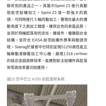
極苛刻的產品之一。其展示
Sprint Z3
進行高動
態航空結構加工。
Sprint Z3
是一款強大的銑
頭，可同時進行
5
軸同動加工，實現在最大的運
動角度下之高加工精度，確保出色的表面品質，
並用於飛機起落架的支柱、連接件、複雜鋁合金
結構，並符合
EASA
航空結構件標準與驗證流
程。
Starrag
於展會中也特別呈現
S1250
高性能五
軸聯動液靜壓加工中心機，展現
1,516 cm
³
/min
的鈦合金超高移除率，能應對航太結構件與起落
架等高效率重切削應用。
圖15 空中巴士 A350 前起落架系統