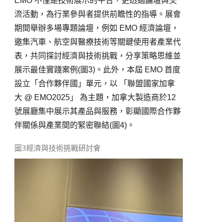
EMO
不僅是技術展示的平台，更透過論壇與交
流活動，為行業參與者提供前瞻性的指導。展會
期間舉辦多場專題論壇，例如
EMO
經濟論壇，
邀集汽車、航空與醫療技術等關鍵使用者產業代
表，共同探討經濟與技術挑戰，分享策略思維並
展示最佳實踐案例
(
圖
3
)
。此外，本屆
EMO
首度
設立「合作夥伴國」單元，以 「聯盟國家加拿
大
@ EMO2025
」 為主題，加拿大製造商於
12
號展廳集中展示其產品與服務，彰顯國際合作夥
伴關係與產業間的緊密聯結
(
圖
4
)
。
圖3經濟與技術挑戰研討會