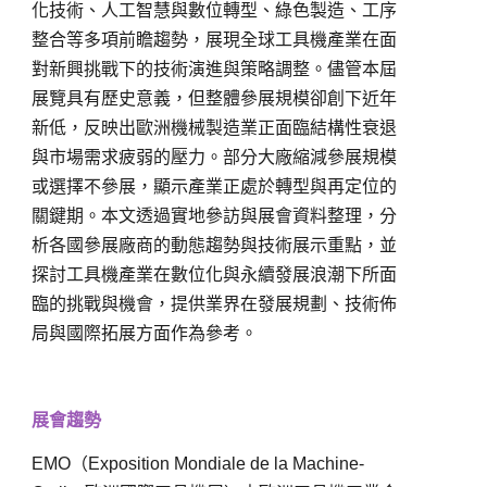
產業行事曆
化技術、人工智慧與數位轉型、綠色製造、工序
整合等多項前瞻趨勢，展現全球工具機產業在面
展覽行事曆
對新興挑戰下的技術演進與策略調整。儘管本屆
展覽具有歷史意義，但整體參展規模卻創下近年
課程&活動行事曆
新低，反映出歐洲機械製造業正面臨結構性衰退
與市場需求疲弱的壓力。部分大廠縮減參展規模
聯絡我們
或選擇不參展，顯示產業正處於轉型與再定位的
聯絡表單
關鍵期。本文透過實地參訪與展會資料整理，分
析各國參展廠商的動態趨勢與技術展示重點，並
廣告刊登
探討工具機產業在數位化與永續發展浪潮下所面
臨的挑戰與機會，提供業界在發展規劃、技術佈
會員登入
註冊
局與國際拓展方面作為參考。
展會趨勢
EN
繁中
EMO（Exposition Mondiale de la Machine-