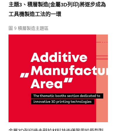
主題
3
、積層製造
(
金屬
3D
列印
)
將逐步成為
工具機製造工法的一環
圖 9 積層製造主題區
金屬
3D
列印過去礙於材料技術僅限用於原型製