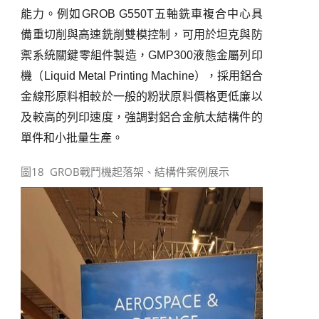
能力。例如
GROB G550T
五軸銑車複合中心具
備重切削與高速銑削雙模控制，可用於坦克與防
禦系統關鍵零組件製造，
GMP300
液態金屬列印
機（
Liquid Metal Printing Machine
），採用鋁合
金線形原料相較於一般的粉狀原料價格更低廉以
及較高的列印速度，強調對鋁合金航太結構件的
單件和小批量生產。
圖18 GROB戰鬥機起落架、結構件案例展示