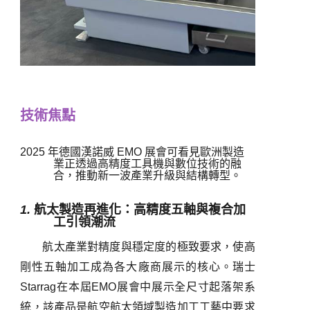
技術焦點
2025
年德國漢諾威
EMO
展會可看見歐洲製造
業正透過高精度工具機與數位技術的融
合，推動新一波產業升級與結構轉型。
1.
航太製造再進化：高精度五軸與複合加
工引領潮流
航太產業對精度與穩定度的極致要求，使高
剛性五軸加工成為各大廠商展示的核心。瑞士
Starrag
在本屆
EMO
展會中展示全尺寸起落架系
統，該產品是航空航太領域製造加工工藝中要求