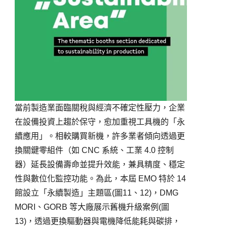
當前製造業面臨關稅與經濟不確定性壓力，企業
在設備投資上趨於保守，愈加重視工具機的「永
續應用」。相較購買新機，許多業者傾向透過更
換關鍵零組件（如
CNC
系統、工業
4.0
控制
器）延長設備壽命並提升效能，兼具精度、穩定
性與數位化監控功能。為此，本屆
EMO
特於
14
館設立「永續製造」主題區
(
圖
11
、
12)
，
DMG
MORI
、
GORB
等大廠展示舊機升級案例
(
圖
13)
，透過更換驅動器與電機降低能耗與碳排，