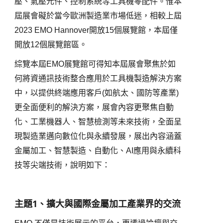
壓、氣壓元件、控制系統等工具機零配件。惟本
屆展會礙於當今歐洲製造業市場低迷，相較上屆
2023 EMO Hannover
開放
15
個展覽館，本屆僅
開放
12
個展覽館區。
綜覽本屆
EMO
展覽館可得知本屆展會聚焦於如
何將資通訊技術整合應用於工具機製造解決方案
中，以提供終端應用客戶
(
如航太、國防等產業
)
更全面便利的解決方案，展會內容更聚焦自動
化、工業機器人、智慧檢測等未來技術，全面呈
現製造業邁向數位化與永續發展，展出內容涵蓋
金屬加工、智慧製造、自動化、
AI
應用與永續科
技等尖端技術，說明如下：
主題
1
、擴大與國際金屬加工產業界的交流